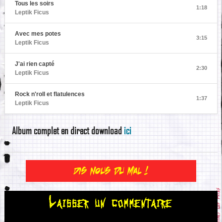
Tous les soirs
1:18
Leptik Ficus
Avec mes potes
3:15
Leptik Ficus
J'ai rien capté
2:30
Leptik Ficus
Rock n'roll et flatulences
1:37
Leptik Ficus
Album complet en direct download
ici
Dis nous du mal !
Laisser un commentaire