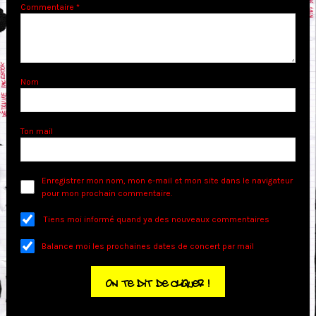
Commentaire
*
Nom
Ton mail
Enregistrer mon nom, mon e-mail et mon site dans le navigateur
pour mon prochain commentaire.
Tiens moi informé quand ya des nouveaux commentaires
Balance moi les prochaines dates de concert par mail