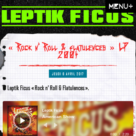
menu+
« Rock n’ Roll & flatulences » LP
2004
JEUDI 6 AVRIL 2017
Leptik Ficus « Rock n’ Roll & Flatulences ».
Lecteur
audio
Leptik Ficus
American Show
0:00
/
2:20