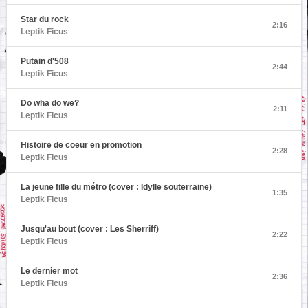
Star du rock
2:16
Leptik Ficus
Putain d'508
2:44
Leptik Ficus
Do wha do we?
2:11
Leptik Ficus
Histoire de coeur en promotion
2:28
Leptik Ficus
La jeune fille du métro (cover : Idylle souterraine)
1:35
Leptik Ficus
Jusqu'au bout (cover : Les Sherriff)
2:22
Leptik Ficus
Le dernier mot
2:36
Leptik Ficus