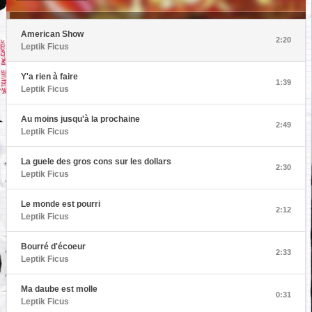
American Show
2:20
Leptik Ficus
Y'a rien à faire
1:39
Leptik Ficus
Au moins jusqu'à la prochaine
2:49
Leptik Ficus
La guele des gros cons sur les dollars
2:30
Leptik Ficus
Le monde est pourri
2:12
Leptik Ficus
Bourré d'écoeur
2:33
Leptik Ficus
Ma daube est molle
0:31
Leptik Ficus