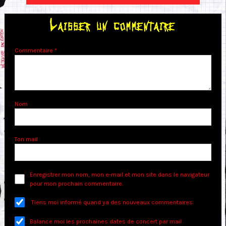
Laisser un commentaire
Commentaire
*
Nom
Ton mail
Enregistrer mon nom, mon e-mail et mon site dans le navigateur
pour mon prochain commentaire.
Tiens moi informé quand ya des nouveaux commentaires
Balance moi les prochaines dates de concert par mail