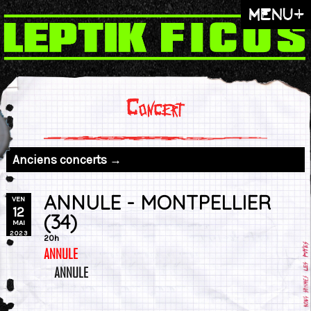
menu+
Concert
Anciens concerts →
ANNULE - MONTPELLIER
VEN
12
(34)
MAI
2023
20h
ANNULE
ANNULE