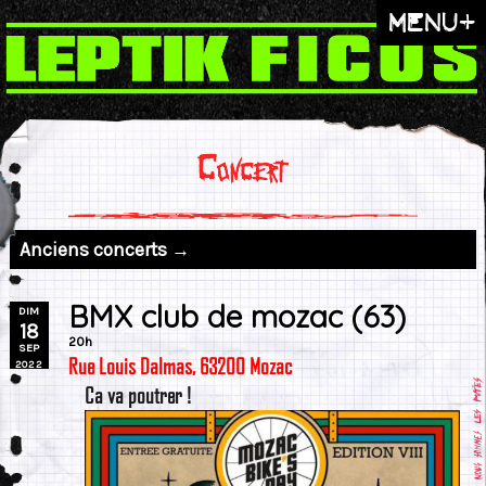
menu+
Concert
Anciens concerts →
BMX club de mozac (63)
DIM
18
20h
SEP
Rue Louis Dalmas, 63200 Mozac
2022
Ca va poutrer !